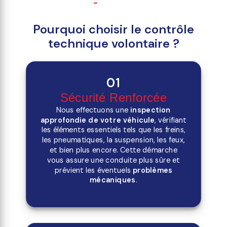
Pourquoi choisir le contrôle
technique volontaire ?
01
Sécurité Renforcée
Nous effectuons une
inspection
approfondie de votre véhicule
, vérifiant
les éléments essentiels tels que les freins,
les pneumatiques, la suspension, les feux,
et bien plus encore. Cette démarche
vous assure une conduite plus sûre et
prévient les éventuels
problèmes
mécaniques
.