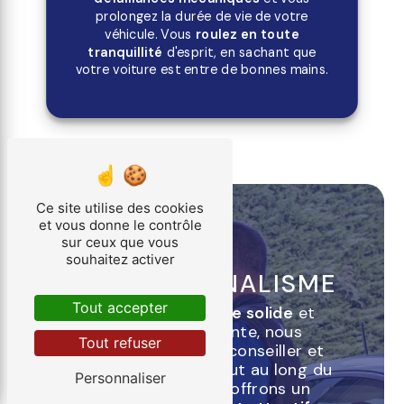
prolongez la durée de vie de votre
véhicule. Vous
roulez en toute
tranquillité
d'esprit, en sachant que
votre voiture est entre de bonnes mains.
Ce site utilise des cookies
et vous donne le contrôle
Lavorel Contrôle Auto
sur ceux que vous
EXPERTISE ET
souhaitez activer
PROFESSIONNALISME
Tout accepter
Forts d'une expérience solide
et
d'une équipe compétente, nous
Tout refuser
sommes là pour vous conseiller et
vous accompagner tout au long du
Personnaliser
processus. Nous vous offrons un