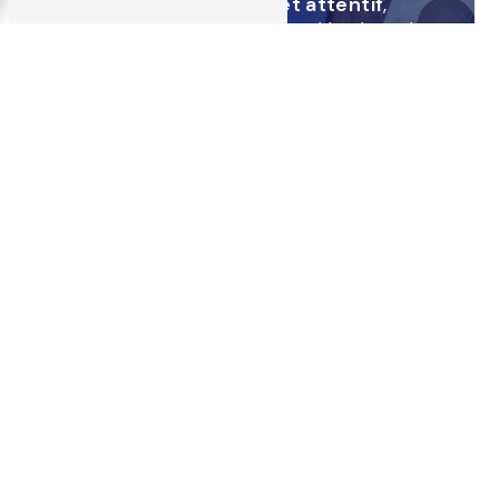
service personnalisé et attentif
,
répondant à toutes vos attentes et
vos besoins spécifiques.
Optez pour le Contrôle Technique
Volontaire chez
Lavorel Contrôle
Auto
et assurez-vous une conduite
en toute sécurité et en conformité
avec la réglementation.
Camping-cars
Lavorel Contrôle Auto
N'HÉSITEZ PAS À
NOUS CONTACTER